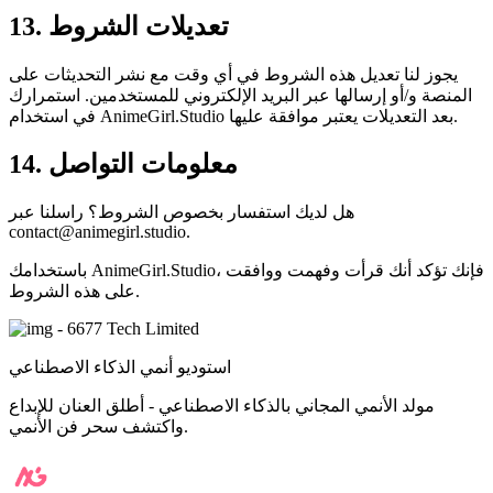
13. تعديلات الشروط
يجوز لنا تعديل هذه الشروط في أي وقت مع نشر التحديثات على
المنصة و/أو إرسالها عبر البريد الإلكتروني للمستخدمين. استمرارك
في استخدام AnimeGirl.Studio بعد التعديلات يعتبر موافقة عليها.
14. معلومات التواصل
هل لديك استفسار بخصوص الشروط؟ راسلنا عبر
contact@animegirl.studio
.
باستخدامك AnimeGirl.Studio، فإنك تؤكد أنك قرأت وفهمت ووافقت
على هذه الشروط.
- 6677 Tech Limited
استوديو أنمي الذكاء الاصطناعي
مولد الأنمي المجاني بالذكاء الاصطناعي - أطلق العنان للإبداع
واكتشف سحر فن الأنمي.