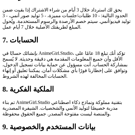
يحق لك استرداد خلال 3 أيام من شراء الاشتراك إذا بقيت ضمن
الحدود التالية: - 10 طلبات/جلسات مميزة، - 5 توليد صور أنمي، - 3
توليد فيديو/أنمي. سيتم خصم الأرصدة والرسوم المستخدمة. ويُحول
المبلغ لطريقتك الأصلية خلال 7 أيام عمل.
7. الحسابات
بإنشائك حسابًا في AnimeGirl.Studio، تؤكد أنك تبلغ 18 عامًا على
الأقل وأن جميع المعلومات المقدمة هي دقيقة وحديثة. لا يُسمح
بمشاركة الحساب. أنت مسؤول عن حماية بيانات تسجيل الدخول،
وتوافق على إخطارنا فورًا بأي مشكلات أمان. يمكننا تعليق أو إنهاء
الحسابات المخالفة لهذه الشروط.
8. الملكية الفكرية
تم بناء AnimeGirl.Studio بتقنية مملوكة ونماذج ذكاء اصطناعي
مدربة خصيصًا لتوليد الأنمي والشخصيات. الشيفرة المصدرية
والمنصة ليست مفتوحة المصدر. جميع الحقوق محفوظة.
9. بيانات المستخدم والخصوصية