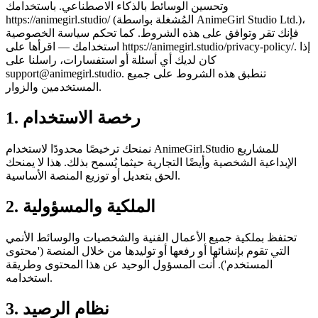
وتحسين الوسائط بالذكاء الاصطناعي. باستخدامك
https://animegirl.studio/ (المُشغلة بواسطة AnimeGirl Studio Ltd.)،
فإنك تقر وتوافق على هذه الشروط. كما تحكم سياسة الخصوصية
استخدامك — اقرأها على https://animegirl.studio/privacy-policy/. إذا
كان لديك أي أسئلة أو استفسارات، راسلنا على
. تنطبق هذه الشروط على جميع
support@animegirl.studio
المستخدمين والزوار.
1. رخصة الاستخدام
نمنحك ترخيصًا محدودًا لاستخدام AnimeGirl.Studio للمشاريع
الإبداعية الشخصية وأيضًا التجارية حيثما يُسمح بذلك. هذا لا يمنحك
الحق بتعديل أو توزيع المنصة الأساسية.
2. الملكية والمسؤولية
تحتفظ بملكية جميع الأعمال الفنية والشخصيات والوسائط الأنمي
التي تقوم بإنشائها أو رفعها أو توليدها من خلال المنصة ('محتوى
المستخدم'). أنت المسؤول الوحيد عن هذا المحتوى وطريقة
استخدامه.
3. نظام الرصيد