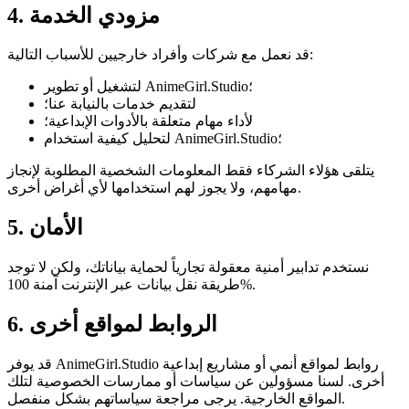
4. مزودي الخدمة
قد نعمل مع شركات وأفراد خارجيين للأسباب التالية:
لتشغيل أو تطوير AnimeGirl.Studio؛
لتقديم خدمات بالنيابة عنا؛
لأداء مهام متعلقة بالأدوات الإبداعية؛
لتحليل كيفية استخدام AnimeGirl.Studio؛
يتلقى هؤلاء الشركاء فقط المعلومات الشخصية المطلوبة لإنجاز
مهامهم، ولا يجوز لهم استخدامها لأي أغراض أخرى.
5. الأمان
نستخدم تدابير أمنية معقولة تجارياً لحماية بياناتك، ولكن لا توجد
طريقة نقل بيانات عبر الإنترنت آمنة 100%.
6. الروابط لمواقع أخرى
قد يوفر AnimeGirl.Studio روابط لمواقع أنمي أو مشاريع إبداعية
أخرى. لسنا مسؤولين عن سياسات أو ممارسات الخصوصية لتلك
المواقع الخارجية. يرجى مراجعة سياساتهم بشكل منفصل.